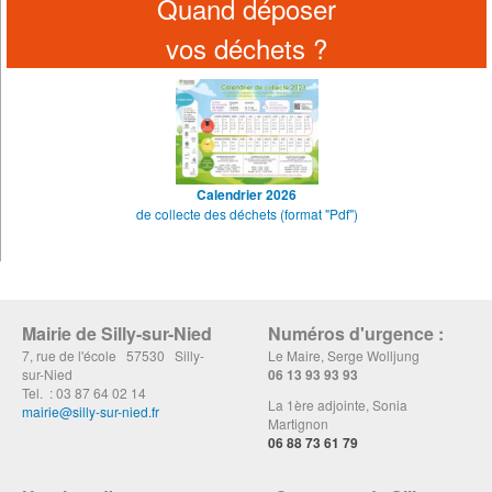
Quand déposer
vos déchets ?
Calendrier 2026
de collecte des déchets (format "Pdf")
Mairie de Silly-sur-Nied
Numéros d'urgence :
7, rue de l'école 57530 Silly-
Le Maire, Serge Wolljung
sur-Nied
06 13 93 93 93
Tel. : 03 87 64 02 14
La 1ère adjointe, Sonia
mairie@silly-sur-nied.fr
Martignon
06 88 73 61 79