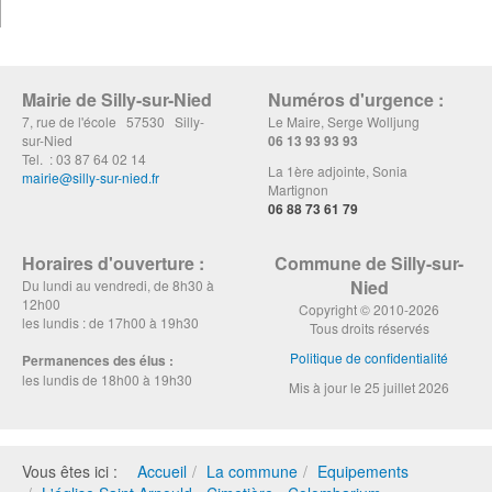
Mairie de Silly-sur-Nied
Numéros d'urgence :
7, rue de l'école 57530 Silly-
Le Maire, Serge Wolljung
sur-Nied
06 13 93 93 93
Tel. : 03 87 64 02 14
La 1ère adjointe, Sonia
mairie@silly-sur-nied.fr
Martignon
06 88 73 61 79
Horaires d'ouverture :
Commune de Silly-sur-
Nied
Du lundi au vendredi, de 8h30 à
12h00
Copyright © 2010-2026
les lundis : de 17h00 à 19h30
Tous droits réservés
Politique de confidentialité
Permanences des élus :
les lundis de 18h00 à 19h30
Mis à jour le 25 juillet 2026
Vous êtes ici :
Accueil
La commune
Equipements