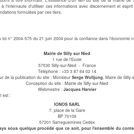
ourni à titre informatif. L'existence d'un lien du site de la mairie de
à l'internaute d'utiliser ces informations avec discernement et esprit 
dations formulées par ces tiers.
 la loi n° 2004-575 du 21 juin 2004 pour la confiance dans l'économie
Mairie de Silly sur Nied
1 rue de l'Ecole
57530 Silly-sur-Nied - France
Téléphone : +33 3 87 64 02 14
ur de la publication du site : Monsieur
Serge Wolljung
, Maire de Silly-
Conception du site : Mairie de Silly-sur-Nied
Webmestre :
Jacques Harvier
 est :
IONOS SARL
7, place de la Gare
BP 70109
57201 Sarreguemines Cedex
ays sous quelque procédé que ce soit, pour l'ensemble du conten