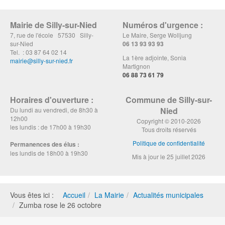
Mairie de Silly-sur-Nied
Numéros d'urgence :
7, rue de l'école 57530 Silly-
Le Maire, Serge Wolljung
sur-Nied
06 13 93 93 93
Tel. : 03 87 64 02 14
La 1ère adjointe, Sonia
mairie@silly-sur-nied.fr
Martignon
06 88 73 61 79
Horaires d'ouverture :
Commune de Silly-sur-
Nied
Du lundi au vendredi, de 8h30 à
12h00
Copyright © 2010-2026
les lundis : de 17h00 à 19h30
Tous droits réservés
Politique de confidentialité
Permanences des élus :
les lundis de 18h00 à 19h30
Mis à jour le 25 juillet 2026
Vous êtes ici :
Accueil
La Mairie
Actualités municipales
Zumba rose le 26 octobre