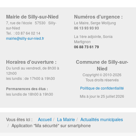
Mairie de Silly-sur-Nied
Numéros d'urgence :
7, rue de l'école 57530 Silly-
Le Maire, Serge Wolljung
sur-Nied
06 13 93 93 93
Tel. : 03 87 64 02 14
La 1ère adjointe, Sonia
mairie@silly-sur-nied.fr
Martignon
06 88 73 61 79
Horaires d'ouverture :
Commune de Silly-sur-
Nied
Du lundi au vendredi, de 8h30 à
12h00
Copyright © 2010-2026
les lundis : de 17h00 à 19h30
Tous droits réservés
Politique de confidentialité
Permanences des élus :
les lundis de 18h00 à 19h30
Mis à jour le 25 juillet 2026
Vous êtes ici :
Accueil
La Mairie
Actualités municipales
Application "Ma sécurité" sur smartphone