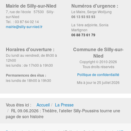
Mairie de Silly-sur-Nied
Numéros d'urgence :
7, rue de l'école 57530 Silly-
Le Maire, Serge Wolljung
sur-Nied
06 13 93 93 93
Tel. : 03 87 64 02 14
La 1ère adjointe, Sonia
mairie@silly-sur-nied.fr
Martignon
06 88 73 61 79
Horaires d'ouverture :
Commune de Silly-sur-
Nied
Du lundi au vendredi, de 8h30 à
12h00
Copyright © 2010-2026
les lundis : de 17h00 à 19h30
Tous droits réservés
Politique de confidentialité
Permanences des élus :
les lundis de 18h00 à 19h30
Mis à jour le 25 juillet 2026
Vous êtes ici :
Accueil
La Presse
RL 09.06.2026 : Théâtre, l'atelier Silly-Poussins tourne une
page de son histoire