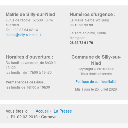
Mairie de Silly-sur-Nied
Numéros d'urgence :
7, rue de l'école 57530 Silly-
Le Maire, Serge Wolljung
sur-Nied
06 13 93 93 93
Tel. : 03 87 64 02 14
La 1ère adjointe, Sonia
mairie@silly-sur-nied.fr
Martignon
06 88 73 61 79
Horaires d'ouverture :
Commune de Silly-sur-
Nied
Du lundi au vendredi, de 8h30 à
12h00
Copyright © 2010-2026
les lundis : de 17h00 à 19h30
Tous droits réservés
Politique de confidentialité
Permanences des élus :
les lundis de 18h00 à 19h30
Mis à jour le 25 juillet 2026
Vous êtes ici :
Accueil
La Presse
RL 02.03.2016 : Carnaval