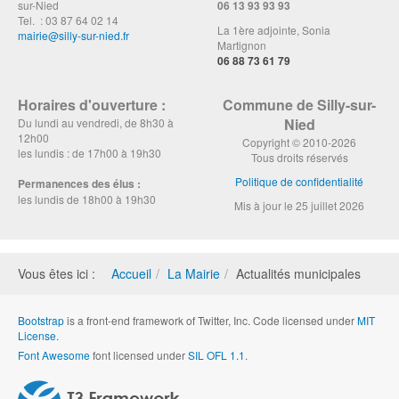
sur-Nied
06 13 93 93 93
Tel. : 03 87 64 02 14
La 1ère adjointe, Sonia
mairie@silly-sur-nied.fr
Martignon
06 88 73 61 79
Horaires d'ouverture :
Commune de Silly-sur-
Nied
Du lundi au vendredi, de 8h30 à
12h00
Copyright © 2010-2026
les lundis : de 17h00 à 19h30
Tous droits réservés
Politique de confidentialité
Permanences des élus :
les lundis de 18h00 à 19h30
Mis à jour le 25 juillet 2026
Vous êtes ici :
Accueil
La Mairie
Actualités municipales
Bootstrap
is a front-end framework of Twitter, Inc. Code licensed under
MIT
License.
Font Awesome
font licensed under
SIL OFL 1.1
.