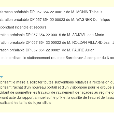
éclaration préalable DP 057 654 22 00017 de M. MONIN Thibault
éclaration préalable DP 057 654 22 00023 de M. WAGNER Dominique
spondant incendie et secours
aration préalable DP 057 654 22 00015 de M. ADJOVI Jean-Marie
laration préalable DP 057 654 22 00022 de M. ROLDAN VILLARD Jean 
aration préalable DP 057 654 22 00021 de M. FAURE Julien
ion et interdisant le stationnement route de Sarrebruck à compter du 6 o
22
orisant le maire à solliciter toutes subventions relatives à l'extension
orisant l'achat d'un nouveau portail et d'un visiophone pour le groupe s
idant de soumettre les travaux de ravalement de façades au régime de
nant acte du rapport annuel sur le prix et la qualité de l'eau et de l'as
ualisant les tarifs du foyer sillois