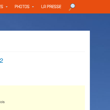
UES
PHOTOS
LA PRESSE
22
lois