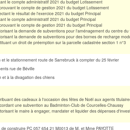
ant le compte administratif 2021 du budget Lotissement
rouvant le compte de gestion 2021 du budget Lotissement
ectant le résultat de l'exercice 2021 du budget Principal
ant le compte administratif 2021 du budget Principal
rouvant le compte de gestion 2021 du budget Principal
orisant la demande de subventions pour l'aménagement du centre du v
orisant la demande de subventions pour des bornes de recharge modul
tituant un droit de préemption sur la parcelle cadastrée section 1 n°3
ion et le stationnement route de Sarrebruck à compter du 25 février
nts rue de Béville
on et à la divagation des chiens
ribuant des cadeaux à l'occasion des fêtes de Noël aux agents titulair
cordant une subvention au Badminton-Club de Courcelles-Chaussy
orisant le maire à engager, mandater et liquider des dépenses d'inve
is de construire PC 057 654 21 M0013 de M. et Mme PAYOTTE