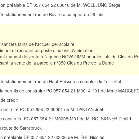
ration préalable DP 057 654 22 00010 de M. WOLLJUNG Serge
et le stationnement rue de Béville à compter du 29 juin
isant les tarifs de l'accueil périscolaire
mant et recréant un poste d'adjoint d'animation
nt mandat de vente à l'agence NOVADIMM pour les lots du Clos du P
sant la vente de la parcelle n°350 Clos du Pré de la Dame
et le stationnement rue du Haut Buisson à compter du 1er juillet
rt du permis de construire PC 057 654 21 M0014 T01 de Mme MARCEP
de crédit
 construire PC 057 654 22 00001 de M. DANTAN Joël
 de construire PC 057 654 21 M0008-M01 de M. BOLSIGNER Dimitri
s route de Sarrebruck
ion préalable DP 057 654 22 00006 de M. EHL Nicolas