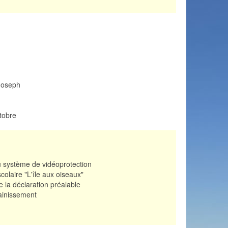
Joseph
ctobre
 du système de vidéoprotection
colaire "L'île aux oiseaux"
 la déclaration préalable
sainissement