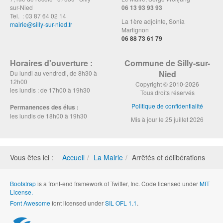
sur-Nied
06 13 93 93 93
Tel. : 03 87 64 02 14
La 1ère adjointe, Sonia
mairie@silly-sur-nied.fr
Martignon
06 88 73 61 79
Horaires d'ouverture :
Commune de Silly-sur-
Nied
Du lundi au vendredi, de 8h30 à
12h00
Copyright © 2010-2026
les lundis : de 17h00 à 19h30
Tous droits réservés
Politique de confidentialité
Permanences des élus :
les lundis de 18h00 à 19h30
Mis à jour le 25 juillet 2026
Vous êtes ici :
Accueil
La Mairie
Arrêtés et délibérations
Bootstrap
is a front-end framework of Twitter, Inc. Code licensed under
MIT
License.
Font Awesome
font licensed under
SIL OFL 1.1
.